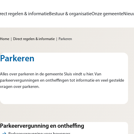
Ga naar de inhoud
rect regelen & informatie
Bestuur & organisatie
Onze gemeente
Nieu
me van Gemeente Sluis
Home
Direct regelen & informatie
Parkeren
Parkeren
Alles over parkeren in de gemeente Sluis vindt u hier. Van
parkeervergunningen en ontheffingen tot informatie en veel gestelde
vragen over parkeren.
Parkeervergunning en ontheffing
Parkeervergunning voor bewoners