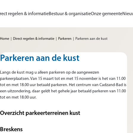
Ga naar de inhoud
rect regelen & informatie
Bestuur & organisatie
Onze gemeente
Nieu
me van Gemeente Sluis
Home
Direct regelen & informatie
Parkeren
Parkeren aan de kust
Parkeren aan de kust
Langs de kust mag u alleen parkeren op de aangewezen
parkeerplaatsen. Van 15 maart tot en met 15 november is het van 11.00
tot en met 18.00 uur betaald parkeren. Het centrum van Cadzand-Bad is
een uitzondering, daar geldt het gehele jaar betaald parkeren van 11.00
tot en met 18.00 uur.
Overzicht parkeerterreinen kust
Breskens