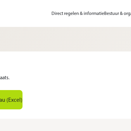
Direct regelen & informatie
Bestuur & org
aats.
u (Excel)