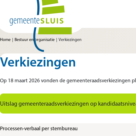
Ga naar de inhoud
Home van Gemeente Sluis
Home
Bestuur en organisatie
Verkiezingen
Verkiezingen
Op 18 maart 2026 vonden de gemeenteraadsverkiezingen pl
Uitslag gemeenteraadsverkiezingen op kandidaatsnivea
Processen-verbaal per stembureau