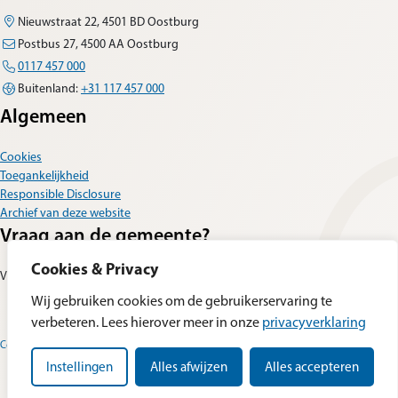
Nieuwstraat 22, 4501 BD Oostburg
Postbus 27, 4500 AA Oostburg
0117 457 000
Buitenland:
+31 117 457 000
Algemeen
Cookies
Toegankelijkheid
Responsible Disclosure
Archief van deze website
Vraag aan de gemeente?
Cookies & Privacy
Vul dan het
contactformulier
in.
Wij gebruiken cookies om de gebruikerservaring te
verbeteren. Lees hierover meer in onze
privacyverklaring
Cookievoorkeuren wijzigen
Privacyverklaring
Instellingen
Alles afwijzen
Alles accepteren