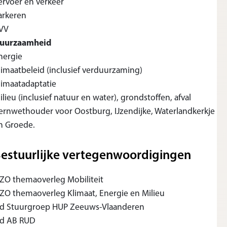
ervoer en verkeer
arkeren
VV
uurzaamheid
nergie
limaatbeleid (inclusief verduurzaming)
limaatadaptatie
ilieu (inclusief natuur en water), grondstoffen, afval
ernwethouder voor Oostburg, IJzendijke, Waterlandkerkje
n Groede.
estuurlijke vertegenwoordigingen
ZO themaoverleg Mobiliteit
ZO themaoverleg Klimaat, Energie en Milieu
id Stuurgroep HUP Zeeuws-Vlaanderen
id AB RUD