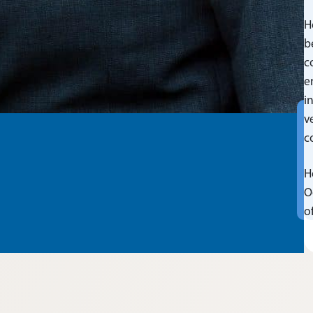
H
b
c
e
i
v
c
H
O
o