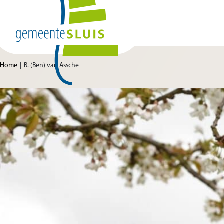
Ga naar de inhoud
Home van Gemeente Sluis
Home
B. (Ben) van Assche