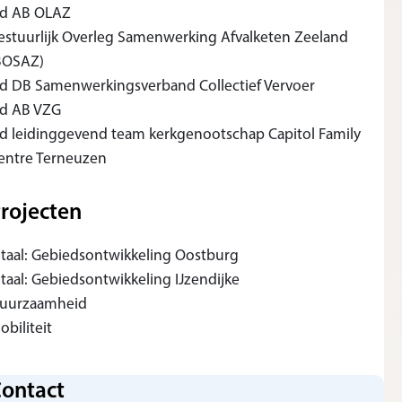
id AB OLAZ
estuurlijk Overleg Samenwerking Afvalketen Zeeland
BOSAZ)
id DB Samenwerkingsverband Collectief Vervoer
id AB VZG
id leidinggevend team kerkgenootschap Capitol Family
entre Terneuzen
rojecten
itaal: Gebiedsontwikkeling Oostburg
itaal: Gebiedsontwikkeling IJzendijke
uurzaamheid
obiliteit
ontact