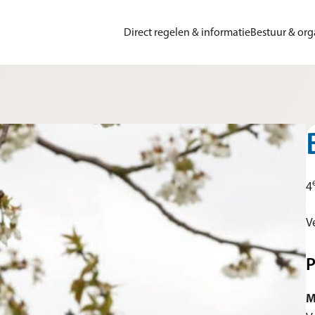
Direct regelen & informatie
Bestuur & org
4
V
P
M