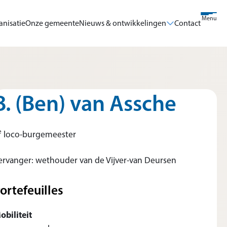
Menu
anisatie
Onze gemeente
Nieuws & ontwikkelingen
Contact
B. (Ben) van Assche
e
loco-burgemeester
ervanger: wethouder van de Vijver-van Deursen
ortefeuilles
obiliteit