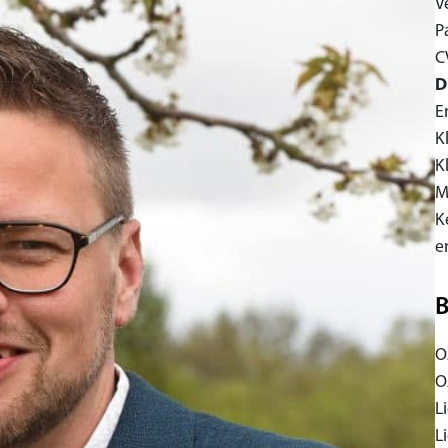
V
P
C
D
E
K
K
M
K
e
B
O
O
L
L