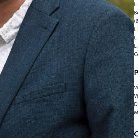
L
B
(
L
L
L
C
P
V
V
D
M
C