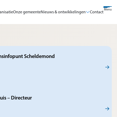
Menu
anisatie
Onze gemeente
Nieuws & ontwikkelingen
Contact
ensinfopunt Scheldemond
uis – Directeur