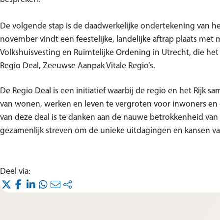
De volgende stap is de daadwerkelijke ondertekening van h
november vindt een feestelijke, landelijke aftrap plaats met m
Volkshuisvesting en Ruimtelijke Ordening in Utrecht, die het
Regio Deal, Zeeuwse Aanpak Vitale Regio’s.
De Regio Deal is een initiatief waarbij de regio en het Rijk 
van wonen, werken en leven te vergroten voor inwoners en
van deze deal is te danken aan de nauwe betrokkenheid van 
gezamenlijk streven om de unieke uitdagingen en kansen va
Deel via:
(opent in nieuw tabblad)
(opent in nieuw tabblad)
(opent in nieuw tabblad)
(opent in nieuw tabblad)
(opent in nieuw tabblad)