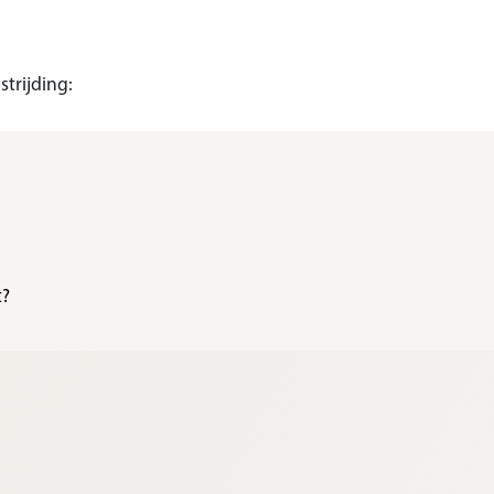
trijding:
t?