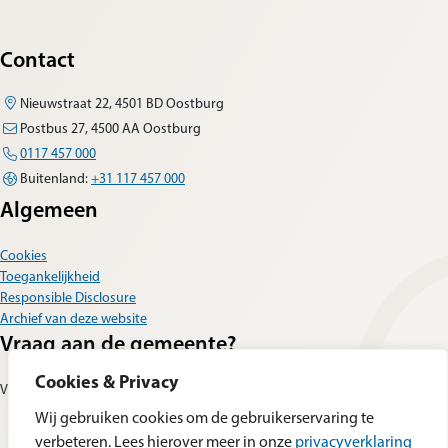
Contact
Nieuwstraat 22, 4501 BD Oostburg
Postbus 27, 4500 AA Oostburg
0117 457 000
Buitenland:
+31 117 457 000
Algemeen
Cookies
Toegankelijkheid
Responsible Disclosure
Archief van deze website
Vraag aan de gemeente?
Cookies & Privacy
Vul dan het
contactformulier
in.
Wij gebruiken cookies om de gebruikerservaring te
verbeteren. Lees hierover meer in onze
privacyverklaring