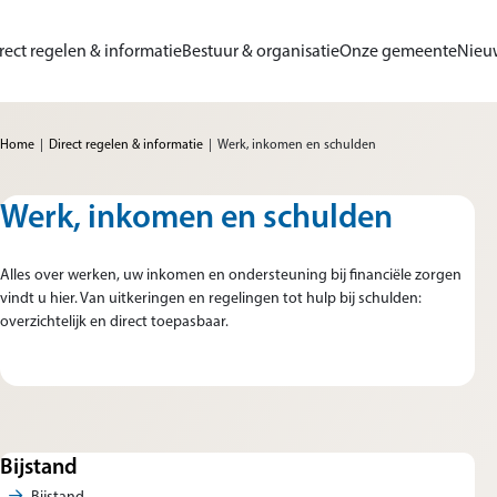
Ga naar de inhoud
rect regelen & informatie
Bestuur & organisatie
Onze gemeente
Nieu
me van Gemeente Sluis
Home
Direct regelen & informatie
Werk, inkomen en schulden
Werk, inkomen en schulden
Alles over werken, uw inkomen en ondersteuning bij financiële zorgen
vindt u hier. Van uitkeringen en regelingen tot hulp bij schulden:
overzichtelijk en direct toepasbaar.
Bijstand
Bijstand