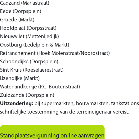
Cadzand (Mariastraat)
Eede (Dorpsplein)
Groede (Markt)
Hoofdplaat (Dorpsstraat)
Nieuwvliet (Mettenijedijk)
Oostburg (Ledelplein & Markt)
Retranchement (Hoek Molenstraat/Noordstraat)
Schoondijke (Dorpsplein)
Sint Kruis (Roeselaerestraat)
IJzendijke (Markt)
Waterlandkerkje (P.C. Boutenstraat)
Zuidzande (Dorpsplein)
Uitzondering:
bij supermarkten, bouwmarkten, tankstations e
schriftelijke toestemming van de terreineigenaar vereist.
Standplaatsvergunning online aanvragen