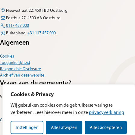
Nieuwstraat 22, 4501 BD Oostburg
Postbus 27, 4500 AA Oostburg
0117 457 000
Buitenland:
+31 117 457 000
Algemeen
Cookies
Toegankelijkheid
Responsible Disclosure
Archief van deze website
Vraag aan de gemeente?
Cookies & Privacy
Vul dan het
contactformulier
in.
Wij gebruiken cookies om de gebruikerservaring te
verbeteren. Lees hierover meer in onze
privacyverklaring
Cookievoorkeuren wijzigen
Privacyverklaring
Instellingen
Alles afwijzen
Alles accepteren