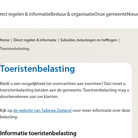
Ga naar de inhoud
rect regelen & informatie
Bestuur & organisatie
Onze gemeente
Nieu
me van Gemeente Sluis
Home
Direct regelen & informatie
Subsidies, belastingen en heffingen
Toeristenbelasting
Toeristenbelasting
Biedt u een mogelijkheid tot overnachten aan toeristen? Dan moet u
toeristenbelasting betalen aan de gemeente. Toeristenbelasting mag u
doorberekenen aan uw klanten.
(opent in nieuw tabblad)
Kijk op
de website van Sabewa Zeeland
voor meer informatie over deze
belasting.
Informatie toeristenbelasting