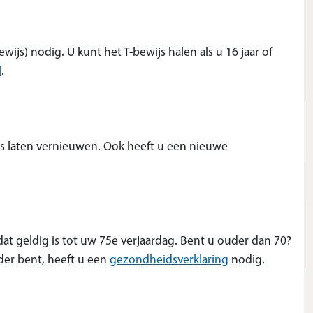
wijs) nodig. U kunt het T-bewijs halen als u 16 jaar of
l
.
js laten vernieuwen. Ook heeft u een nieuwe
 dat geldig is tot uw 75e verjaardag. Bent u ouder dan 70?
(opent in nieuw 
uder bent, heeft u een
gezondheidsverklaring
nodig.