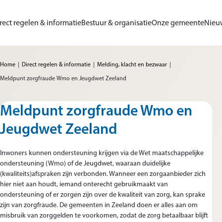
Ga naar de inhoud
rect regelen & informatie
Bestuur & organisatie
Onze gemeente
Nieu
me van Gemeente Sluis
Home
Direct regelen & informatie
Melding, klacht en bezwaar
Meldpunt zorgfraude Wmo en Jeugdwet Zeeland
Meldpunt zorgfraude Wmo en
Jeugdwet Zeeland
Inwoners kunnen ondersteuning krijgen via de Wet maatschappelijke
ondersteuning (Wmo) of de Jeugdwet, waaraan duidelijke
(kwaliteits)afspraken zijn verbonden. Wanneer een zorgaanbieder zich
hier niet aan houdt, iemand onterecht gebruikmaakt van
ondersteuning of er zorgen zijn over de kwaliteit van zorg, kan sprake
zijn van zorgfraude. De gemeenten in Zeeland doen er alles aan om
misbruik van zorggelden te voorkomen, zodat de zorg betaalbaar blijft