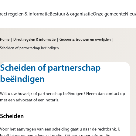
Ga naar de inhoud
rect regelen & informatie
Bestuur & organisatie
Onze gemeente
Nieu
me van Gemeente Sluis
Home
Direct regelen & informatie
Geboorte, trouwen en overlijden
Scheiden of partnerschap beëindigen
Scheiden of partnerschap
beëindigen
Wilt u uw huwelijk of partnerschap beëindigen? Neem dan contact op
met een advocaat of een notaris.
Scheiden
Voor het aanvragen van een scheiding gaat u naar de rechtbank. U
heeft hiervoor een advocaat nodig. Kijk voor meer informatie